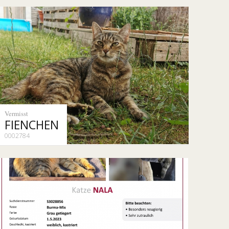
Vermisst
FIENCHEN
0002784