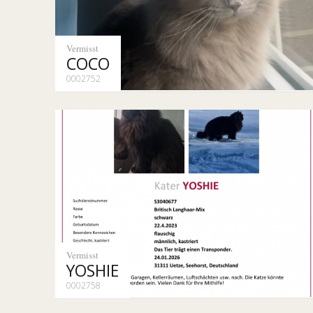
Vermisst
COCO
0002752
Vermisst
YOSHIE
0002758