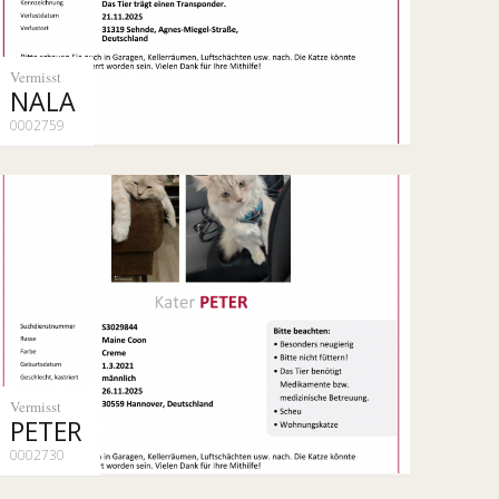
Vermisst
NALA
0002759
Vermisst
PETER
0002730