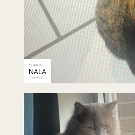
Vermisst
NALA
0002800