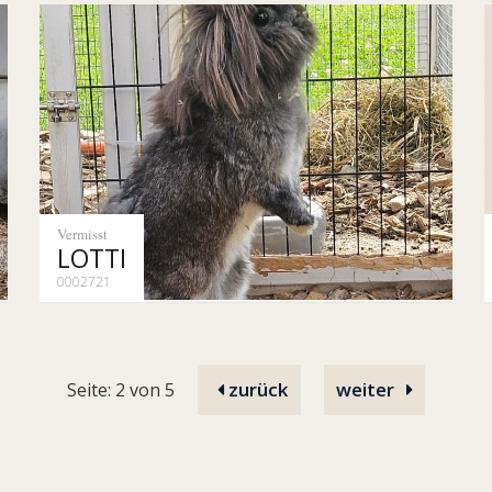
Vermisst
LOTTI
0002721
zurück
weiter
Seite: 2 von 5