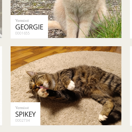
Vermisst
GEORGIE
0001655
Vermisst
SPIKEY
0002734