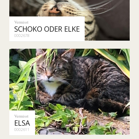
Vermisst
SCHOKO ODER ELKE
0002678
Vermisst
ELSA
0002611