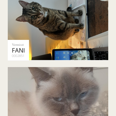
Vermisst
FANI
0002851