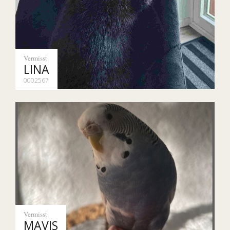
Vermisst
LINA
0002567
Vermisst
MAVIS