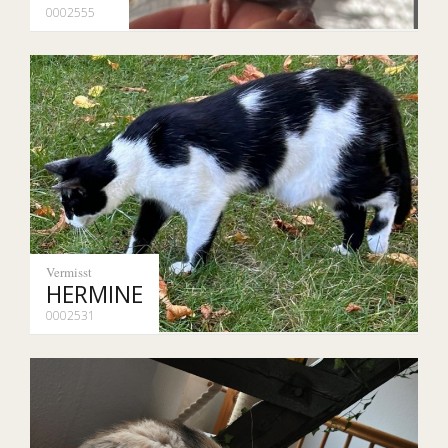
0002555
Vermisst
HERMINE
0002531