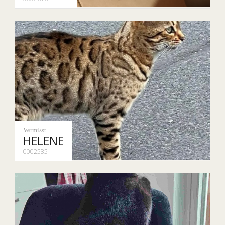
Vermisst
HELENE
0002585