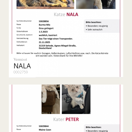
Vermisst
NALA
0002759