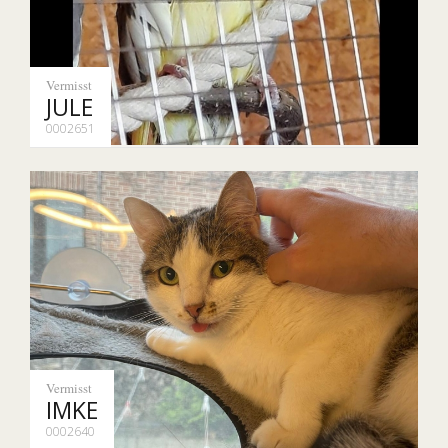
Vermisst
JULE
0002651
Vermisst
IMKE
0002640