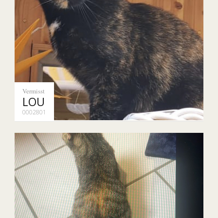
Vermisst
LOU
0002801