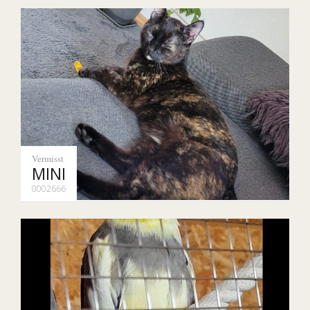
Vermisst
MINI
0002666