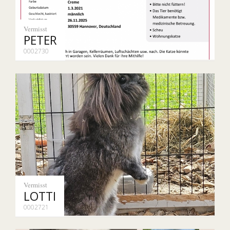
Vermisst
PETER
0002730
Vermisst
LOTTI
0002721