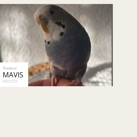
Vermisst
MAVIS
0002555