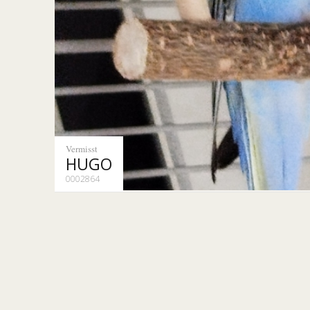
Vermisst
HUGO
0002864