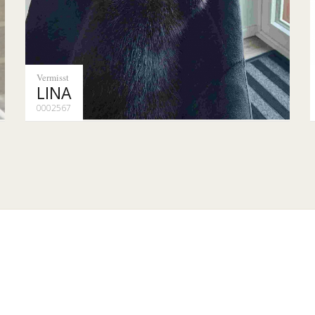
Vermisst
LINA
0002567