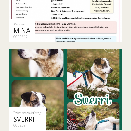
Vermisst
MINA
0002817
Privatvermittlung
SVERRI
0002894