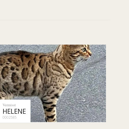
Vermisst
HELENE
0002585