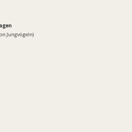
hagen
von Jungvögeln)