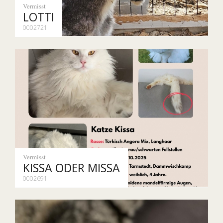
Vermisst
LOTTI
0002721
Vermisst
KISSA ODER MISSA
0002691