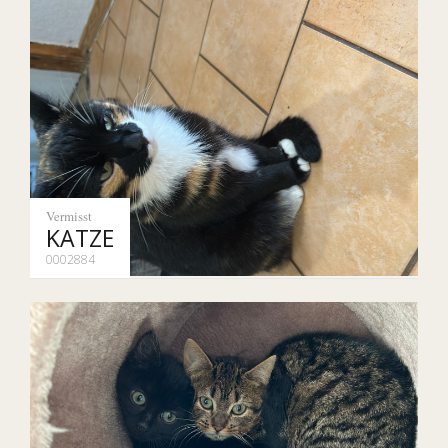
Vermisst
KATZE
0002884