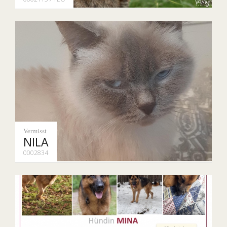
Vermisst
NILA
0002834