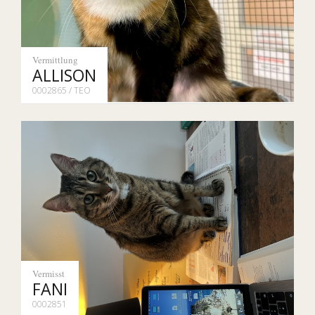
Vermittlung
ALLISON
0002865 / TEO
Vermisst
FANI
0002851