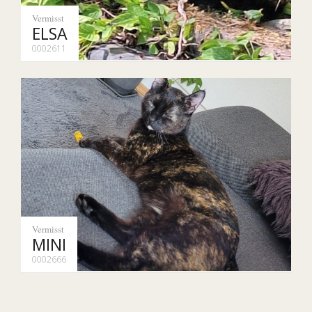
Vermisst
ELSA
0002611
Vermisst
MINI
0002666