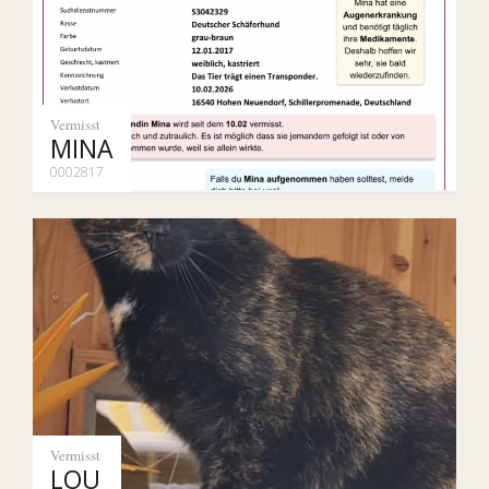
Vermisst
MINA
0002817
Vermisst
LOU