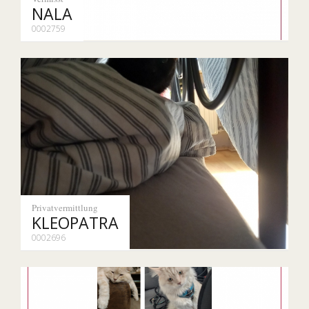
NALA
0002759
Privatvermittlung
KLEOPATRA
0002696