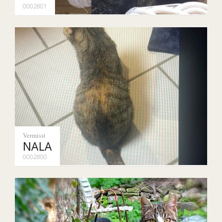
0002801
Vermisst
NALA
0002800