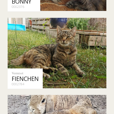
BONNY
0002376
Vermisst
FIENCHEN
0002784