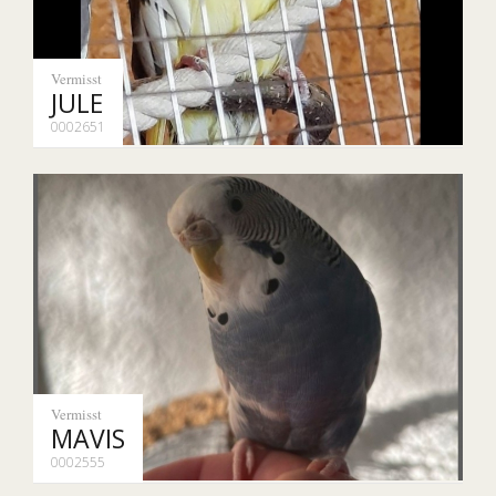
Vermisst
JULE
0002651
Vermisst
MAVIS
0002555