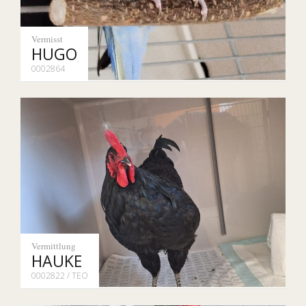
Vermisst
HUGO
0002864
Vermittlung
HAUKE
0002822 / TEO