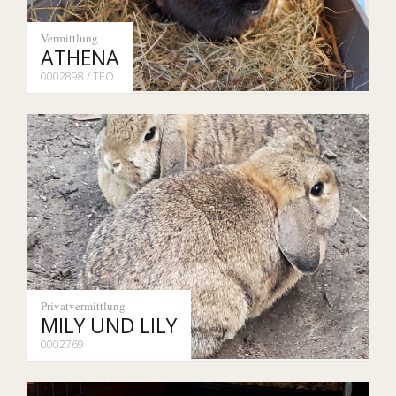
Vermittlung
ATHENA
0002898 / TEO
Privatvermittlung
MILY UND LILY
0002769