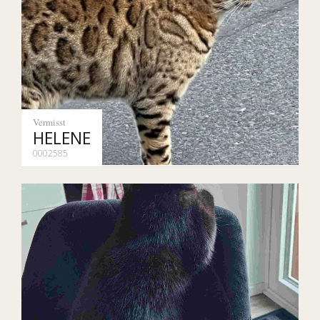
Vermisst
HELENE
0002585