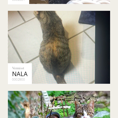
Vermisst
NALA
0002800