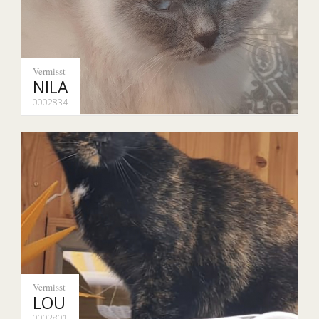
Vermisst
NILA
0002834
Vermisst
LOU
0002801