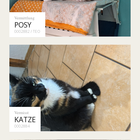
Vermittlung
POSY
0002882 / TEO
Vermisst
KATZE
0002884