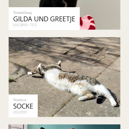
Vermittlung
GILDA UND GREETJE
0002899 / TEO
Vermisst
SOCKE
0002895