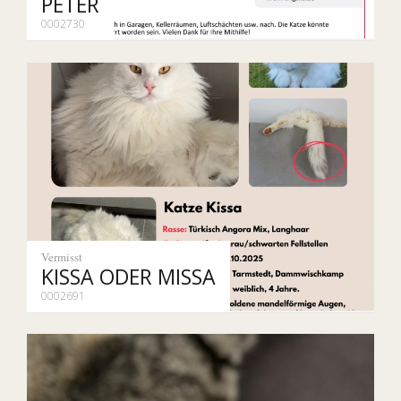
PETER
0002730
Vermisst
KISSA ODER MISSA
0002691