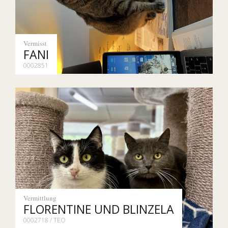
Vermisst
FANI
0002851
Vermittlung
FLORENTINE UND BLINZELA
0002718 / TEO