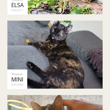
ELSA
0002611
Vermisst
MINI
0002666