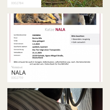
0002784
Vermisst
NALA
0002759