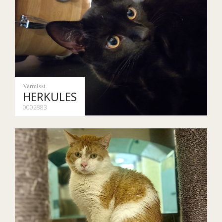
Vermisst
HERKULES
0002883