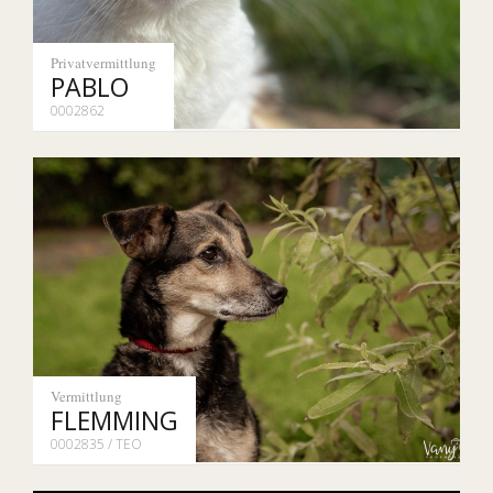
Privatvermittlung
PABLO
0002862
Vermittlung
FLEMMING
0002835 / TEO