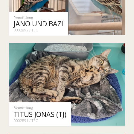
Vermittlung
JANO UND BAZI
0002892 / TEO
Vermittlung
TITUS JONAS (TJ)
0002891 / TEO