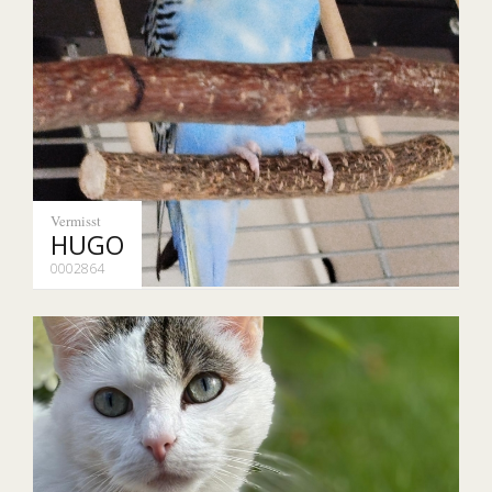
Vermisst
HUGO
0002864