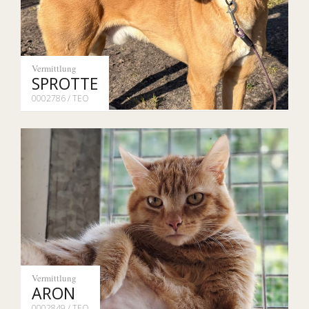
Vermittlung
SPROTTE
0002786 / TEO
Vermittlung
ARON
0002849 / TEO