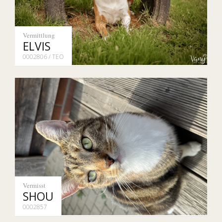
Vermittlung
ELVIS
0002806 / TEO
Vermisst
SHOU
0002857