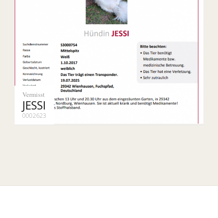
Vermisst
JESSI
0002623