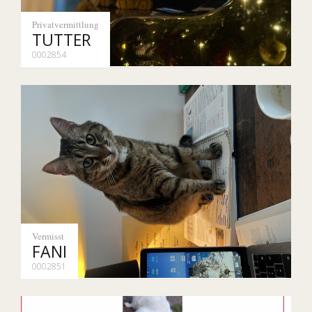
Privatvermittlung
TUTTER
0002854
Vermisst
FANI
0002851