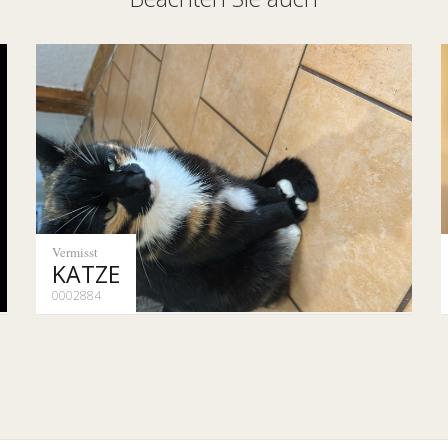
Vermisst
KATZE
0002884