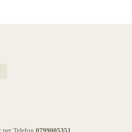
kt per Telefon
0799005351
.