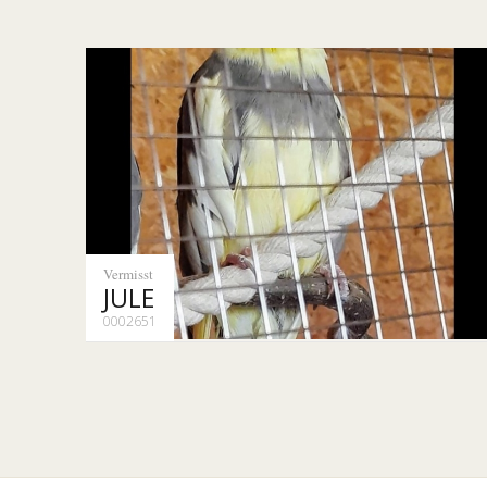
Vermisst
JULE
0002651