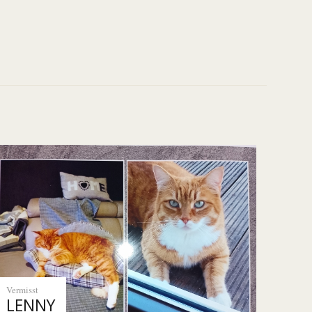
Vermisst
LENNY