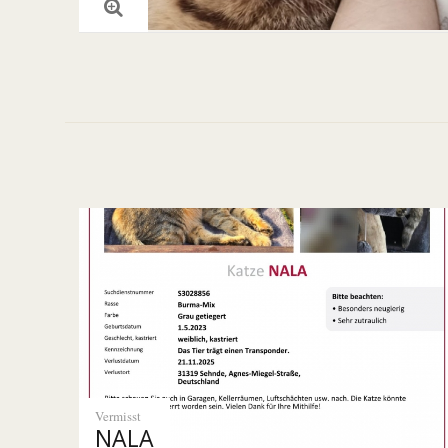
Vermisst
NALA