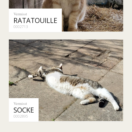
Vermisst
RATATOUILLE
0002713
Vermisst
SOCKE
0002895