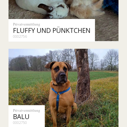
Privatvermittlung
FLUFFY UND PÜNKTCHEN
0002756
Privatvermittlung
BALU
0002750