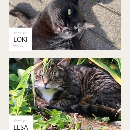
Vermisst
LOKI
0002544
Vermisst
ELSA