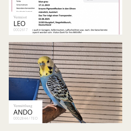
Vermisst
LEO
0002617
Vermittlung
ANDO
0002844 / TEO