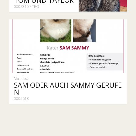
TOM UND TAYLOR
0002810 / TEO
Vermisst
SAM ODER AUCH SAMMY GERUFE
N
0002618