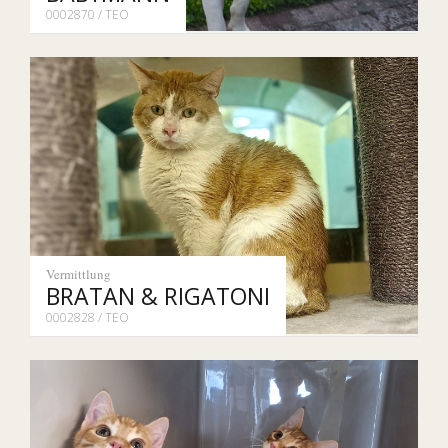
0002870 / TEO
Vermittlung
BRATAN & RIGATONI
0002828 / TEO