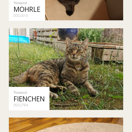
Vermisst
MOHRLE
0002616
Vermisst
FIENCHEN
0002784